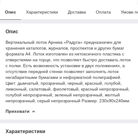
Опис
Характеристики
Доставка
Оплата
Умови п
Опис
Вертикальный лоток Арника «Радуга» предназначен для
хранения каталогов, журналов, проспектов и других бумаг
формата А4. Лоток изготовлен из нетоксичного пластика с
отверстиями на торце, что позволяет быстро доставать лоток
с полки. Есть возможность установки в двух положениях, а
отсутствие передней стенки позволяет заполнять лоток
негабаритными бумагами и неформатной полиграфией.
Цвет: дымчатый, прозрачный, черный, красный, голубой,
лимонный, салатовый, фиолетовый, красный непрозрачный,
голубой непрозрачный, зеленый непрозрачный, желтый
непрозрачный, серый непрозрачный Размер: 230х90х240мм
Приховати
Характеристики