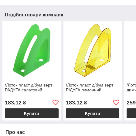
Подібні товари компанії
/Лоток пласт д/бум верт
/Лоток пласт д/бум верт
/Лот
PAДУГА салатовий
РІДУГА лимонний
дим
183,12
183,12
259
₴
₴
Купити
Купити
Про нас