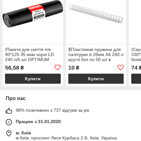
/Пакети для сміття п/е
$Пластикові пружини для
/Сер
90*125 35 мкм чорні LD
палітурки d 28мм А4 240 л
330*
240 л/5 шт OPTIMUM
круглі білі по 50 шт в
біли
(22шт/яск) PRO SERVICE
упаковці
56,58
10
74
₴
₴
Купити
Купити
Про нас
98% позитивних з 737 відгуків за рік
Працює з 31.01.2020
м. Київ
м.Київ, проспект Леся Курбаса 2-Б, Київ, Україна