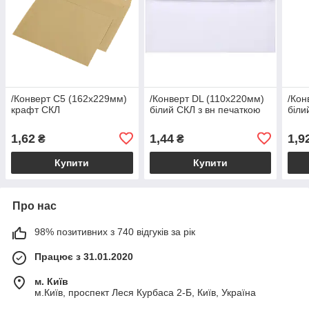
/Конверт С5 (162х229мм)
/Конверт DL (110х220мм)
/Кон
крафт СКЛ
білий СКЛ з вн печаткою
біли
1,62
1,44
1,9
₴
₴
Купити
Купити
Про нас
98% позитивних з 740 відгуків за рік
Працює з 31.01.2020
м. Київ
м.Київ, проспект Леся Курбаса 2-Б, Київ, Україна