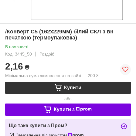
/Конверт С5 (162х229мм) білий СКЛ з вн
печаткою (термоупаковка)
В наявності
Код: 3445_50
Роздріб
2,16
₴
Мінімальна сума замовлення на сайті — 200 ₴
Купити
або
Купити з
Що таке купити з Пром?
Замовлення під захистом