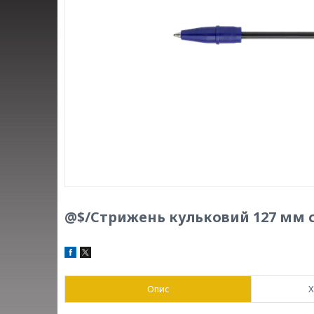
@$/Стрижень кульковий 127 мм си
Опис
Х