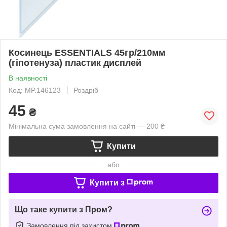
Косинець ESSENTIALS 45гр/210мм
(гіпотенуза) пластик дисплей
В наявності
Код: MP.146123
Роздріб
45
₴
Мінімальна сума замовлення на сайті — 200 ₴
Купити
або
Купити з
Що таке купити з Пром?
Замовлення під захистом