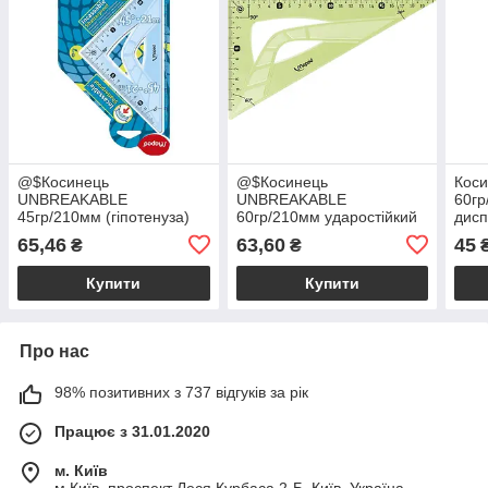
@$Косинець
@$Косинець
Кос
UNBREAKABLE
UNBREAKABLE
60гр
45гр/210мм (гіпотенуза)
60гр/210мм ударостійкий
дис
ударостійкий пластик
пластик блістер
65,46
63,60
45
₴
₴
блістер
Купити
Купити
Про нас
98% позитивних з 737 відгуків за рік
Працює з 31.01.2020
м. Київ
м.Київ, проспект Леся Курбаса 2-Б, Київ, Україна