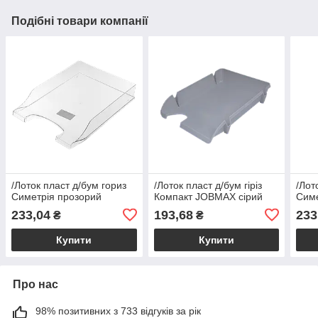
Подібні товари компанії
/Лоток пласт д/бум гориз
/Лоток пласт д/бум гіріз
/Лот
Симетрія прозорий
Компакт JOBMAX сірий
Симе
233,04
193,68
233
₴
₴
Купити
Купити
Про нас
98% позитивних з 733 відгуків за рік