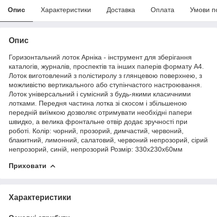
Опис
Характеристики
Доставка
Оплата
Умови п
Опис
Горизонтальний лоток Арніка - інструмент для зберігання
каталогів, журналів, проспектів та інших паперів формату А4.
Лоток виготовлений з полістиролу з глянцевою поверхнею, з
можливістю вертикального або ступінчастого настроювання.
Лоток універсальний і сумісний з будь-якими класичними
лотками. Передня частина лотка зі скосом і збільшеною
передній виїмкою дозволяє отримувати необхідні папери
швидко, а велика фронтальне отвір додає зручності при
роботі.
Колір
: чорний, прозорий, димчастий, червоний,
блакитний, лимонний, салатовий, червоний непрозорий, сірий
непрозорий, синій, непрозорий Розмір: 330х230х60мм
Приховати
Характеристики