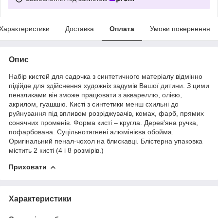
Характеристики
Доставка
Оплата
Умови повернення
Опис
Набір кистей для садочка з синтетичного матеріалу відмінно
підійде для здійснення художніх задумів Вашої дитини. З цими
пензликами він зможе працювати з аквареллю, олією,
акрилом, гуашшю. Кисті з синтетики менш схильні до
руйнування під впливом розріджувачів, комах, фарб, прямих
сонячних променів. Форма кисті – кругла. Дерев'яна
ручка
,
пофарбована. Суцільнотягнені алюмінієва обойма.
Оригінальний пенал-чохол на блискавці. Блістерна упаковка
містить 2 кисті (4 і 8 розмірів.)
Приховати
Характеристики