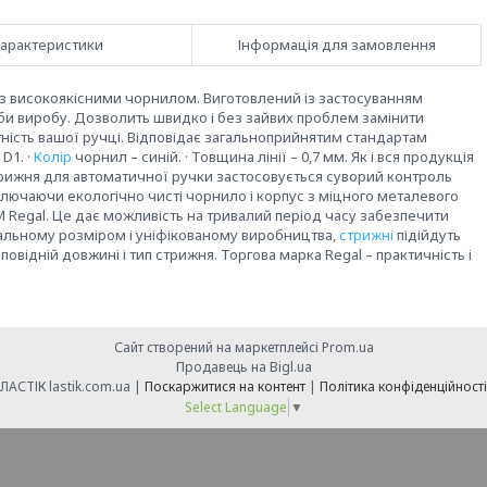
арактеристики
Інформація для замовлення
з високоякісними чорнилом. Виготовлений із застосуванням
би виробу. Дозволить швидко і без зайвих проблем замінити
ість вашої ручці. Відповідає загальноприйнятим стандартам
D1. ·
Колір
чорнил – синій. · Товщина лінії – 0,7 мм. Як і вся продукція
трижня для автоматичної ручки застосовується суворий контроль
ключаючи екологічно чисті чорнило і корпус з міцного металевого
М Regal. Це дає можливість на тривалий період часу забезпечити
альному розміром і уніфікованому виробництва,
стрижні
підійдуть
повідній довжині і тип стрижня. Торгова марка Regal – практичність і
Сайт створений на маркетплейсі
Prom.ua
Продавець на Bigl.ua
ЛАСТІК lastik.com.ua |
Поскаржитися на контент
|
Політика конфіденційності
Select Language
▼