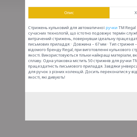
Опис
Х
Стрижень кульковий для автоматичної
ручки
ТМ Regal 
сучасних технологій, що істотно подовжує термін служ
витрачений стрижень, повернувши ідеальну працездатн
письмових приладдя: · Довжина – 67 мм · Тип стрижня – 
відомого бренду Regal, при виготовленні кулькового с
якості. Використовуються тільки найкращі матеріали, в
сплаву. Одна упаковка містить 50 стрижнів для ручки Т
працездатність письмового приладдя. Завдяки універс
для ручок з різних колекцій. Досить переконатися у від
якості, які дивують!