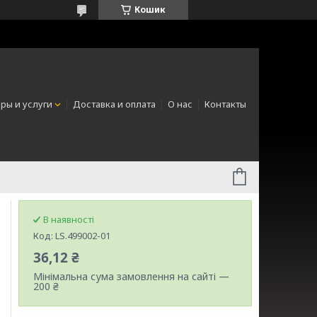
Кошик
ры и услуги
Доставка и оплата
О нас
Контакты
В наявності
Код:
LS.499002-01
36,12 ₴
Мінімальна сума замовлення на сайті —
200 ₴